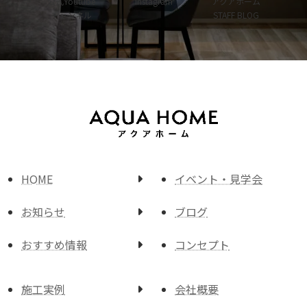
公式Youtube
Instagram
アクアホーム
ン
ン
ン
チャンネル
STAFF BLOG
ク
ク
ク
HOME
イベント・見学会
お知らせ
ブログ
おすすめ情報
コンセプト
施工実例
会社概要