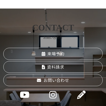
Instagram
Twitter
Facebook
YouTube
CONTACT
お問い合わせ
来場予約
資料請求
お問い合わせ
ア
ア
ア
イ
イ
イ
コ
コ
コ
ン
ン
ン
リ
リ
リ